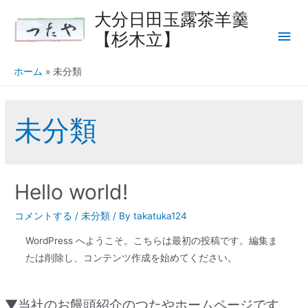
内
大分日田玉露茶羊羹
メ
容
【杉木立】
を
イ
ス
ホーム
未分類
キ
ン
ッ
プ
メ
未分類
ニ
ュ
Hello world!
ー
コメントする
/
未分類
/ By
takatuka124
WordPress へようこそ。こちらは最初の投稿です。編集ま
たは削除し、コンテンツ作成を始めてください。
▼当社のお饅頭紹介のつたやホームページです